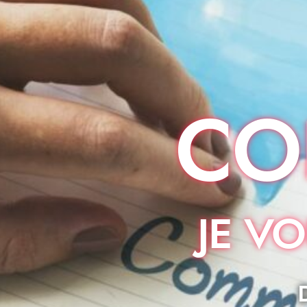
CO
JE V