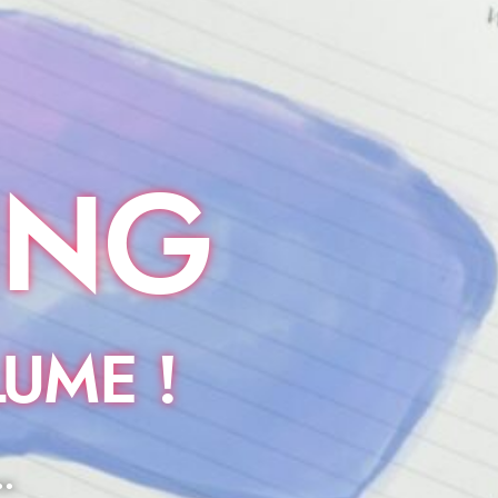
ING
UME !
.