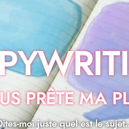
PYWRIT
OUS PRÊTE MA PL
Dites-moi juste quel est le sujet..